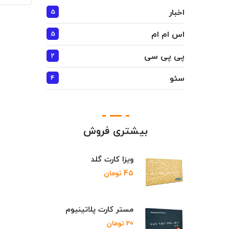
اخبار
5
اس ام ام
5
پی پی سی
2
سئو
4
بیشتری فروش
ویزا کارت گلد
45
تومان
مستر کارت پلاتینیوم
20
تومان