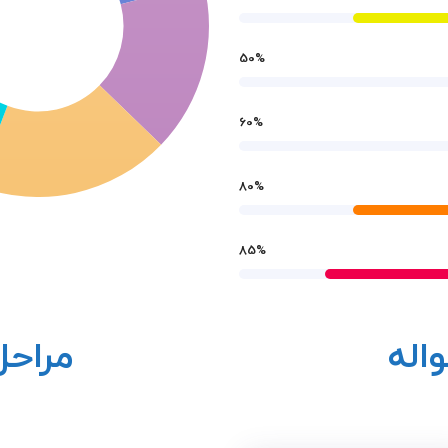
50
%
60
%
80
%
85
%
اله
مراحل