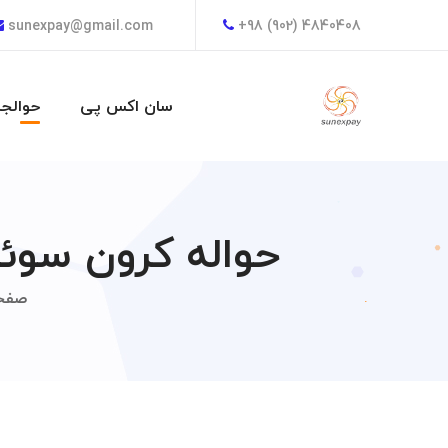
sunexpay@gmail.com
+98 (902) 4840408
سان اکس پی
حوالجا
حواله کرون سوئد
صفح