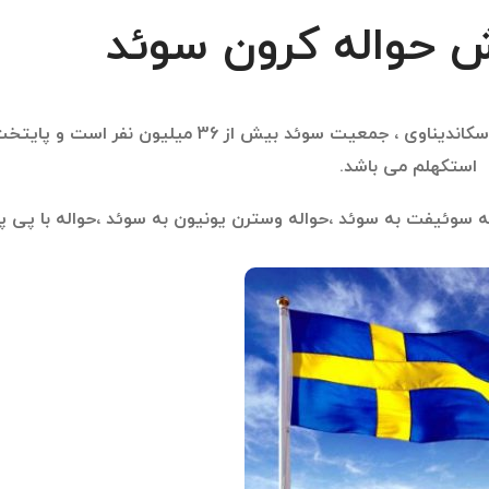
 حواله کرون سوئد
سوئد کشوری است در شمال قاره اروپا در شبه جزیره اسکاندیناوی ، جمعیت سوئد بیش از 36 میلی
استکهلم می باشد.
له سوئیفت به سوئد ،حواله وسترن یونیون به سوئد ،حواله با پی پ