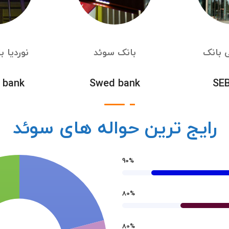
 بانک
بانک سوئد
نوردیا 
 bank
Swed bank
SEB
رایج ترین حواله های سوئد
90
%
80
%
80
%