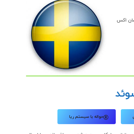
سان اکس
وئد
حواله با سیستم ریا