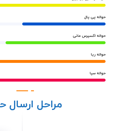
حواله پی پال
حواله اکسپرس مانی
حواله ریا
حواله سپا
مراحل ارسال حو